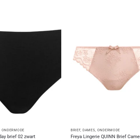
,
ONDERMODE
BRIEF
,
DAMES
,
ONDERMODE
ay brief 02 zwart
Freya Lingerie QUINN Brief Cam