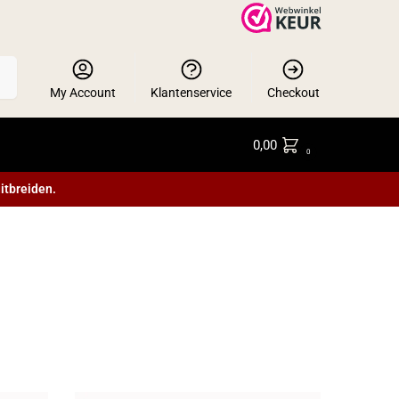
en
My Account
Klantenservice
Checkout
0,00
0
itbreiden.