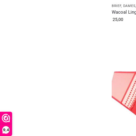
BRIEF
,
DAMES
Wacoal Ling
25,00
9,4