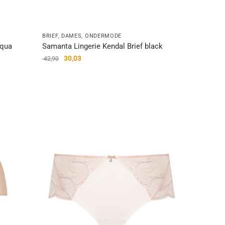
BRIEF
,
DAMES
,
ONDERMODE
Aqua
Samanta Lingerie Kendal Brief black
30,03
42,90