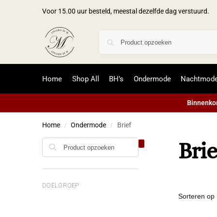
Voor 15.00 uur besteld, meestal dezelfde dag verstuurd.
Home
Shop All
BH’s
Ondermode
Nachtmod
Binnenkor
Home
Ondermode
Brief
/
/
Brie
DOELGROEP