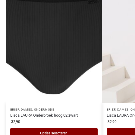
BRIEF
,
DAMES
,
ONDERMODE
BRIEF
,
DAMES
,
ON
Lisca LAURA Onderbroek hoog 02 zwart
Lisca LAURA Ond
32,90
32,90
Opties selecteren