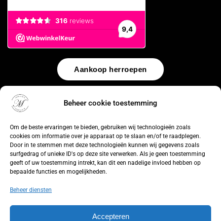
Aankoop herroepen
© 2026 by
WebUnlimited
–
Algemene voorwaarden
Disclaimer
Beheer cookie toestemming
Privacy Policy
Cookiebeleid
Sitemap
Herroepingsrecht
Om de beste ervaringen te bieden, gebruiken wij technologieën zoals
cookies om informatie over je apparaat op te slaan en/of te raadplegen.
Door in te stemmen met deze technologieën kunnen wij gegevens zoals
surfgedrag of unieke ID's op deze site verwerken. Als je geen toestemming
geeft of uw toestemming intrekt, kan dit een nadelige invloed hebben op
bepaalde functies en mogelijkheden.
Beheer diensten
Accepteren