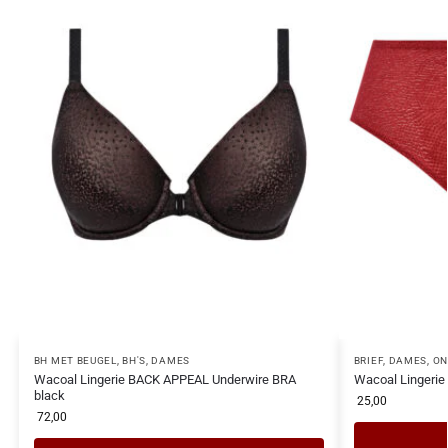
BH MET BEUGEL
,
BH'S
,
DAMES
BRIEF
,
DAMES
,
ON
Wacoal Lingerie BACK APPEAL Underwire BRA
Wacoal Lingerie
black
25,00
72,00