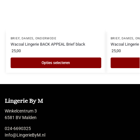
BRIEF
,
DAMES
,
ONDERMODE
BRIEF
,
DAMES
,
ON
Wacoal Lingerie BACK APPEAL Brief black
Wacoal Lingerie
25,00
25,00
Opties selecteren
Lingerie By M
Winkelcentrum 3
6581 BV Malden
024-6690325
Info@LingerieByM.nl