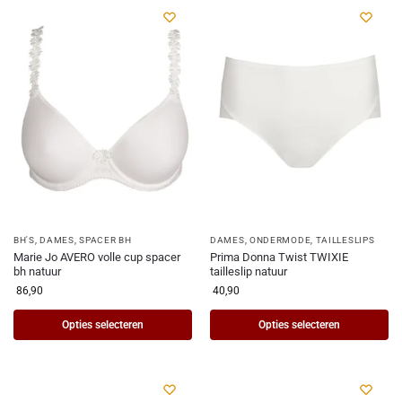
BH'S
,
DAMES
,
SPACER BH
DAMES
,
ONDERMODE
,
TAILLESLIPS
Marie Jo AVERO volle cup spacer
Prima Donna Twist TWIXIE
bh natuur
tailleslip natuur
86,90
40,90
Opties selecteren
Opties selecteren