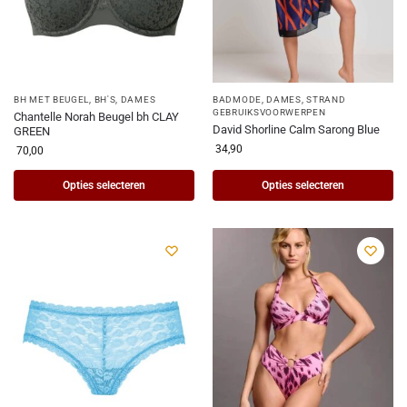
BH MET BEUGEL
,
BH'S
,
DAMES
BADMODE
,
DAMES
,
STRAND
GEBRUIKSVOORWERPEN
Chantelle Norah Beugel bh CLAY
David Shorline Calm Sarong Blue
GREEN
34,90
70,00
Opties selecteren
Opties selecteren