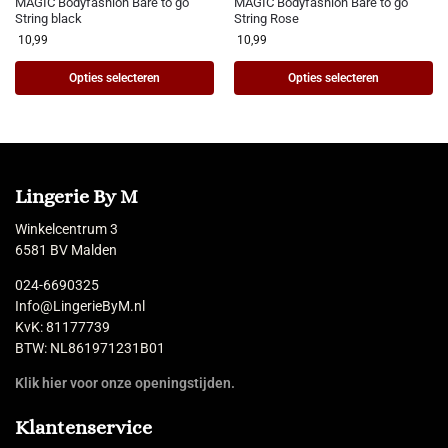
MAGIC Bodyfashion Bare to go
MAGIC Bodyfashion Bare to go
String black
String Rose
10,99
10,99
Opties selecteren
Opties selecteren
Lingerie By M
Winkelcentrum 3
6581 BV Malden
024-6690325
Info@LingerieByM.nl
KvK: 81177739
BTW: NL861971231B01
Klik hier voor onze openingstijden.
Klantenservice