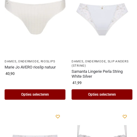
DAMES
,
ONDERMODE
,
RIOSLIPS
DAMES
,
ONDERMODE
,
SLIP ANDERS
(STRING)
Marie Jo AVERO rioslip natuur
Samanta Lingerie Perla String
40,90
White Silver
41,99
Opties selecteren
Opties selecteren