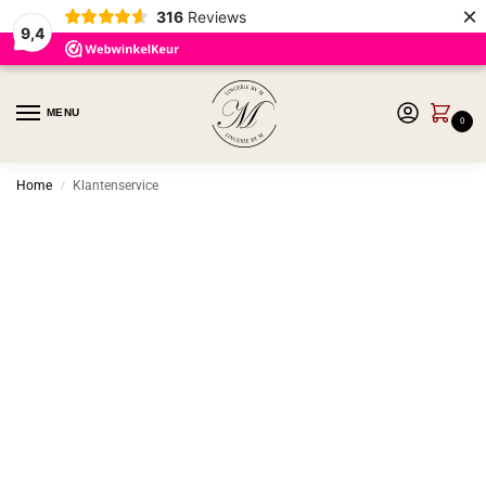
×
316
Reviews
9,4
MENU
0
Home
Klantenservice
/
Veelgestelde vragen
Ons happiness team helpt je graag op
weg.