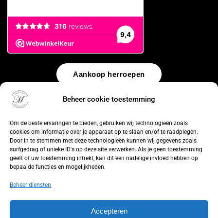
Aankoop herroepen
Beheer cookie toestemming
© 2026 by
WebUnlimited
–
Algemene voorwaarden
Disclaimer
Privacy Policy
Cookiebeleid
Sitemap
Herroepingsrecht
Om de beste ervaringen te bieden, gebruiken wij technologieën zoals
cookies om informatie over je apparaat op te slaan en/of te raadplegen.
Door in te stemmen met deze technologieën kunnen wij gegevens zoals
surfgedrag of unieke ID's op deze site verwerken. Als je geen toestemming
geeft of uw toestemming intrekt, kan dit een nadelige invloed hebben op
bepaalde functies en mogelijkheden.
Beheer diensten
Accepteren