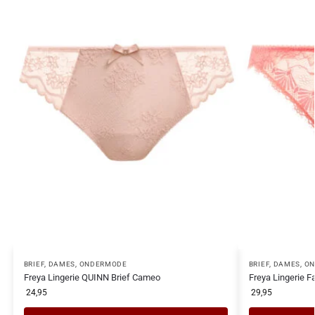
BRIEF
,
DAMES
,
ONDERMODE
BRIEF
,
DAMES
,
ON
Freya Lingerie QUINN Brief Cameo
Freya Lingerie F
24,95
29,95