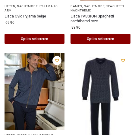
HEREN
,
NACHTMODE
,
PYJAMA LG
DAMES
,
NACHTMODE
,
SPAGHETTI
ARM
NACHTHEMD
Lisca Ovid Pyjama beige
Lisca PASSION Spaghetti
nachthemd roze
69,90
89,90
Opties selecteren
Opties selecteren