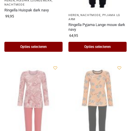
HEREN
,
HUISPAK LOUNGEWEAR
,
NACHTMODE
Ringella Huispak dark navy
HEREN
,
NACHTMODE
,
PYJAMA LG
99,95
ARM
Ringella Pyjama Lange mouw dark
navy
64,95
Opties selecteren
Opties selecteren