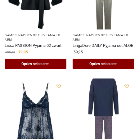
DAMES
,
NACHTMODE
,
PYJAMA LG
DAMES
,
NACHTMODE
,
PYJAMA LG
ARM
ARM
Lisca PASSION Pyjama 02 zwart
LingaDore DAILY Pyjama set ALOE
79,95
59,95
159,90
Opties selecteren
Opties selecteren