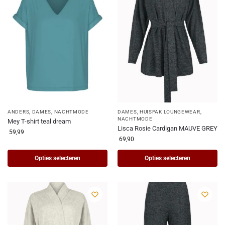
ANDERS
,
DAMES
,
NACHTMODE
DAMES
,
HUISPAK LOUNGEWEAR
,
NACHTMODE
Mey T-shirt teal dream
Lisca Rosie Cardigan MAUVE GREY
59,99
69,90
Opties selecteren
Opties selecteren