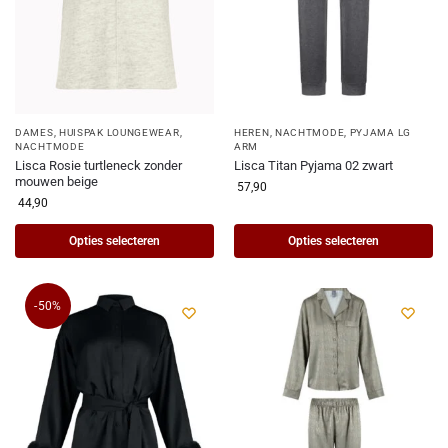
DAMES
,
HUISPAK LOUNGEWEAR
,
HEREN
,
NACHTMODE
,
PYJAMA LG
NACHTMODE
ARM
Lisca Rosie turtleneck zonder
Lisca Titan Pyjama 02 zwart
mouwen beige
57,90
44,90
Opties selecteren
Opties selecteren
-50%