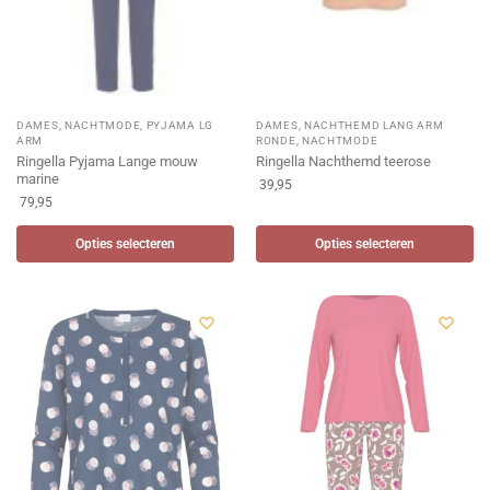
DAMES
,
NACHTMODE
,
PYJAMA LG
DAMES
,
NACHTHEMD LANG ARM
ARM
RONDE
,
NACHTMODE
Ringella Pyjama Lange mouw
Ringella Nachthemd teerose
marine
39,95
79,95
Opties selecteren
Opties selecteren