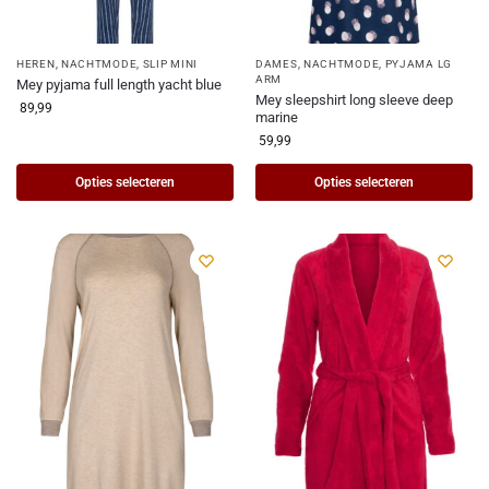
HEREN
,
NACHTMODE
,
SLIP MINI
DAMES
,
NACHTMODE
,
PYJAMA LG
ARM
Mey pyjama full length yacht blue
Mey sleepshirt long sleeve deep
89,99
marine
59,99
Opties selecteren
Opties selecteren