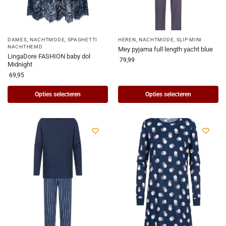
DAMES
,
NACHTMODE
,
SPAGHETTI
HEREN
,
NACHTMODE
,
SLIP MINI
NACHTHEMD
Mey pyjama full length yacht blue
LingaDore FASHION baby dol
79,99
Midnight
69,95
Opties selecteren
Opties selecteren