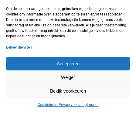
Om de beste ervaringen te bieden, gebruiken wij technologieën zoals
cookies om informatie over je apparaat op te slaan en/of te raadplegen.
Door in te stemmen met deze technologieën kunnen wij gegevens zoals
DAMES
,
NACHTMODE
,
PYJAMA LG
DAMES
,
NACHTHEMD LANG ARM
surfgedrag of unieke ID's op deze site verwerken. Als je geen toestemming
ARM
RONDE
,
NACHTMODE
geeft of uw toestemming intrekt, kan dit een nadelige invloed hebben op
Mey ETERNAL ROSES sleepshirt
Pip Studio Lounge Dido sleep
bepaalde functies en mogelijkheden.
long sleeve Chestnut
dress long sleeve Green
69,99
55,96
69,95
Beheer diensten
Opties selecteren
Opties selecteren
Accepteren
-30%
-20%
Weiger
Bekijk voorkeuren
Cookiebeleid
Privacyverklaring
Imprint