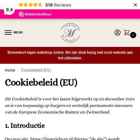
×
316
Reviews
9,4
MENU
0
Binnenkort eigen webshop online. We zijn druk bezig met onze website aan
het uitbreiden.
Home
Cookiebeleid (EU)
/
Cookiebeleid (EU)
Dit Cookiebeleid is voor het laatst bijgewerkt op 20 december 2024
en is van toepassing op burgers en wettelijk permanente inwoners
van de Europese Economische Ruimte en Zwitserland.
1. Introductie
Op onze site,
https://lingeriebym.nl
(hierna: “de site”) wordt