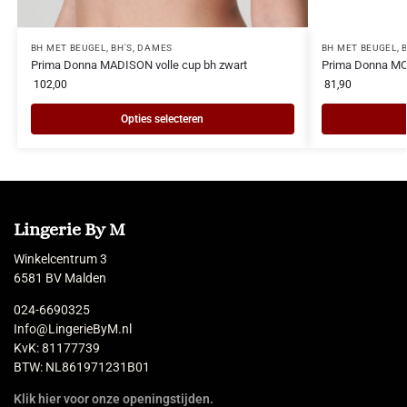
BH MET BEUGEL
,
BH'S
,
DAMES
BH MET BEUGEL
,
Prima Donna MADISON volle cup bh zwart
Prima Donna MO
102,00
81,90
Opties selecteren
Lingerie By M
Winkelcentrum 3
6581 BV Malden
024-6690325
Info@LingerieByM.nl
KvK: 81177739
BTW: NL861971231B01
Klik hier voor onze openingstijden.