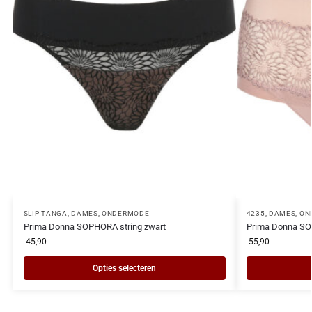
SLIP TANGA
,
DAMES
,
ONDERMODE
4235
,
DAMES
,
ON
Prima Donna SOPHORA string zwart
Prima Donna S
45,90
55,90
Opties selecteren