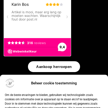
Aankoop herroepen
© 2026 by
WebUnlimited
–
Algemene voorwaarden
Disclaimer
Beheer cookie toestemming
Privacy Policy
Cookiebeleid
Sitemap
Herroepingsrecht
Om de beste ervaringen te bieden, gebruiken wij technologieën zoals
cookies om informatie over je apparaat op te slaan en/of te raadplegen.
Door in te stemmen met deze technologieën kunnen wij gegevens zoals