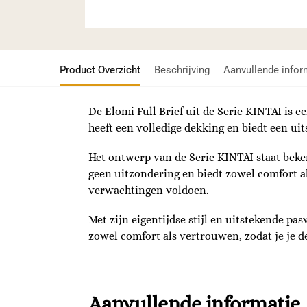
Product Overzicht
Beschrijving
Aanvullende infor
De Elomi Full Brief uit de Serie KINTAI is 
heeft een volledige dekking en biedt een u
Het ontwerp van de Serie KINTAI staat beken
geen uitzondering en biedt zowel comfort als
verwachtingen voldoen.
Met zijn eigentijdse stijl en uitstekende pas
zowel comfort als vertrouwen, zodat je je de
Aanvullende informatie