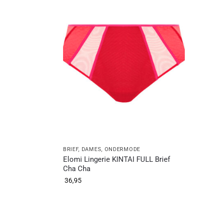
BRIEF
,
DAMES
,
ONDERMODE
Elomi Lingerie KINTAI FULL Brief
Cha Cha
36,95