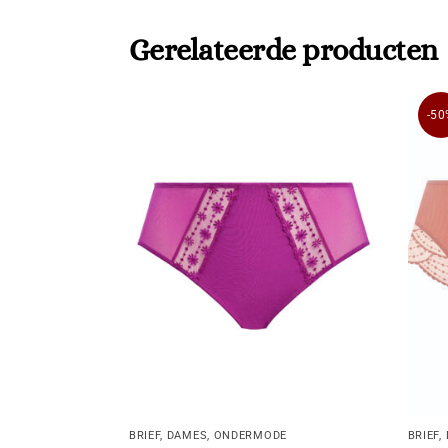
Gerelateerde producten
-50
BRIEF
,
DAMES
,
ONDERMODE
BRIEF
,