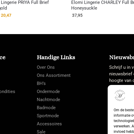
Lingerie PRIYA Full Brief
Elomi Lingerie CHARLEY Full Br
old
Honeysuckle
20,47
37,95
ce
Handige Links
Nieuwsbr
Over Ons
Schrijf u in
nieuwsbrief 
Ons Assortiment
hoogte van d
BH’s
ndities
Ondermode
Nachtmode
Badmode
Om de beste 
Sportmode
informatie o
technologieë
Accessoires
verwerken. A
Sale
invloed hebb