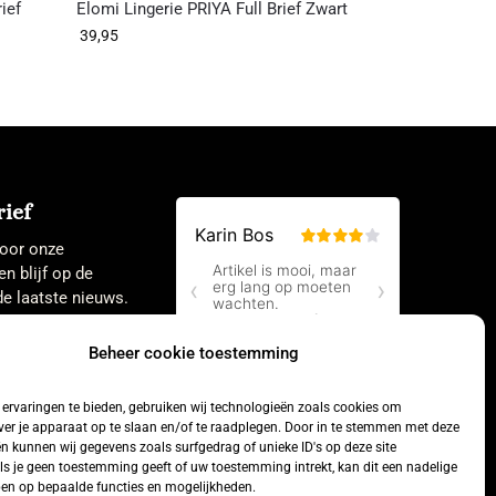
ief
Elomi Lingerie PRIYA Full Brief Zwart
39,95
ief
 voor onze
en blijf op de
e laatste nieuws.
Beheer cookie toestemming
ervaringen te bieden, gebruiken wij technologieën zoals cookies om
ver je apparaat op te slaan en/of te raadplegen. Door in te stemmen met deze
n kunnen wij gegevens zoals surfgedrag of unieke ID's op deze site
ls je geen toestemming geeft of uw toestemming intrekt, kan dit een nadelige
en op bepaalde functies en mogelijkheden.