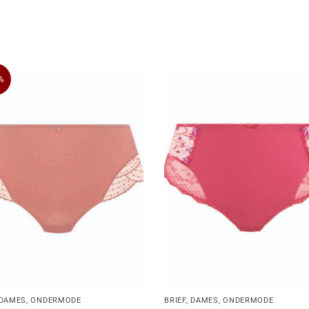
%
DAMES
,
ONDERMODE
BRIEF
,
DAMES
,
ONDERMODE