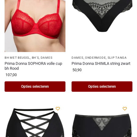
BH MET BEUGEL
,
BH'S
,
DAMES
DAMES
,
ONDERMODE
,
SLIP TANGA
Prima Donna SOPHORA volle cup
Prima Donna SHIMLA string zwart
bh Rood
50,90
107,00
Opties selecteren
Opties selecteren