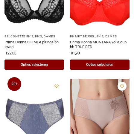
BALCONETTE BH'S
,
BH'S
,
DAMES
BH MET BEUGEL
,
BH'S
,
DAMES
Prima Donna SHIMLA plunge bh
Prima Donna MONTARA volle cup
zwart
bh TRUE RED
122,00
81,90
Opties selecteren
Opties selecteren
-20%