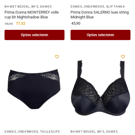
BH MET BEUGEL
,
BH'S
,
DAMES
DAMES
,
ONDERMODE
,
SLIP TANGA
Prima Donna MONTERREY volle
Prima Donna SALERNO luxe string
cup bh Nightshadow Blue
Midnight Blue
77,52
45,90
96,90
Opties selecteren
Opties selecteren
DAMES
,
ONDERMODE
,
TAILLESLIPS
BH MET BEUGEL
,
BH'S
,
DAMES