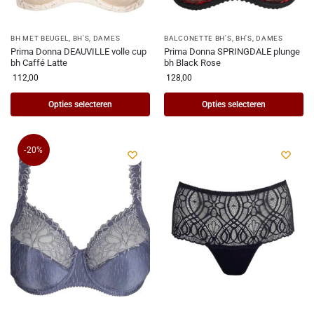
BH MET BEUGEL
,
BH'S
,
DAMES
BALCONETTE BH'S
,
BH'S
,
DAMES
Prima Donna DEAUVILLE volle cup
Prima Donna SPRINGDALE plunge
bh Caffé Latte
bh Black Rose
112,00
128,00
Opties selecteren
Opties selecteren
-20%