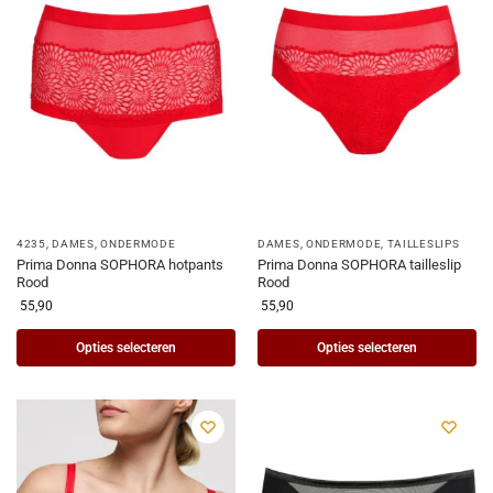
4235
,
DAMES
,
ONDERMODE
DAMES
,
ONDERMODE
,
TAILLESLIPS
Prima Donna SOPHORA hotpants
Prima Donna SOPHORA tailleslip
Rood
Rood
55,90
55,90
Opties selecteren
Opties selecteren