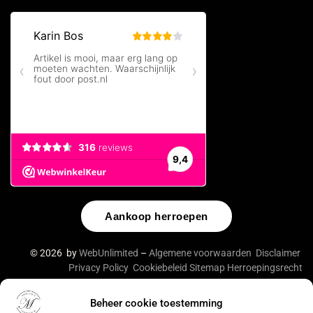
Aankoop herroepen
© 2026 by
WebUnlimited
–
Algemene voorwaarden
Disclaimer
Privacy Policy
Cookiebeleid
Sitemap
Herroepingsrecht
Beheer cookie toestemming
De waardering van lingeriebym.nl/ bij
WebwinkelKeur