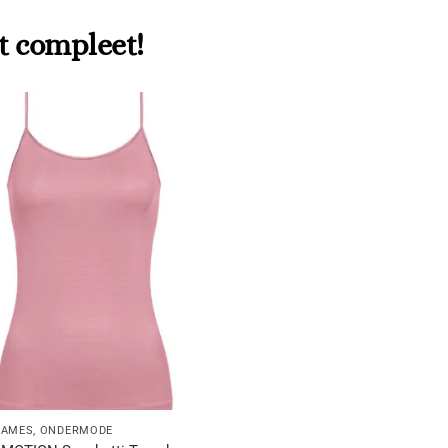
t compleet!
DAMES
,
ONDERMODE