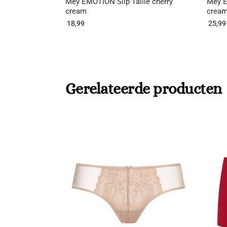
Mey EMOTION Slip Taille cherry
Mey E
cream
crea
18,99
25,99
Gerelateerde producten