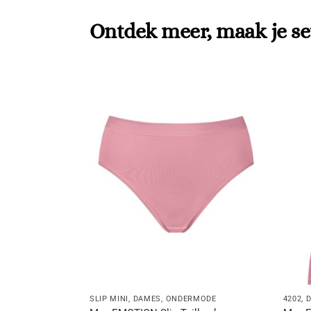
Ontdek meer, maak je se
SLIP MINI
,
DAMES
,
ONDERMODE
4202
,