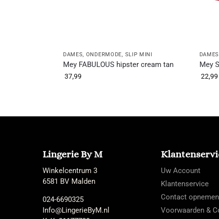
DAMES
,
ONDERMODE
,
SLIP MINI
DAME
Mey FABULOUS hipster cream tan
Mey S
37,99
22,99
Lingerie By M
Klantenservi
Winkelcentrum 3
Uw Account
6581 BV Malden
Klantenservice
Contact opnemen
024-6690325
Info@LingerieByM.nl
Voorwaarden & Co