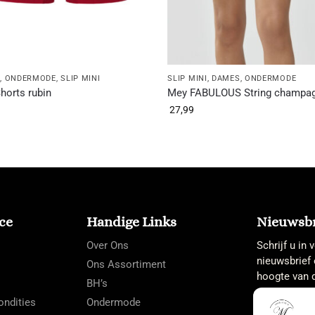
S
,
ONDERMODE
,
SLIP MINI
SLIP MINI
,
DAMES
,
ONDERMODE
horts rubin
Mey FABULOUS String champa
27,99
ce
Handige Links
Nieuwsbr
Over Ons
Schrijf u in
nieuwsbrief 
Ons Assortiment
hoogte van d
BH’s
ndities
Ondermode