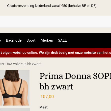
Gratis verzending Nederland vanaf €50 (behalve BE en DE)
Zoek
e
Badmode
Sport
Merken
SALE
t eigen webshop online. We zijn druk bezig met onze website aan het u
PHORA volle cup bh zwart
Prima Donna SOP
bh zwart
107,00
Maat