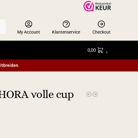
en
My Account
Klantenservice
Checkout
0,00
0
itbreiden.
HORA volle cup