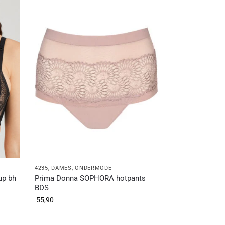
4235
,
DAMES
,
ONDERMODE
up bh
Prima Donna SOPHORA hotpants
BDS
55,90