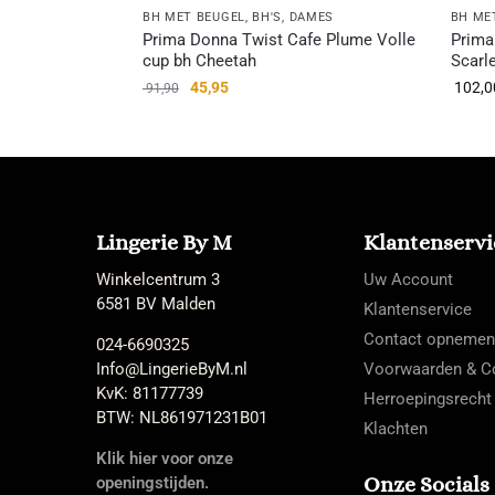
BH MET BEUGEL
,
BH'S
,
DAMES
BH ME
Prima Donna Twist Cafe Plume Volle
Prima
cup bh Cheetah
Scarle
45,95
102,0
91,90
Lingerie By M
Klantenservi
Winkelcentrum 3
Uw Account
6581 BV Malden
Klantenservice
Contact opnemen
024-6690325
Info@LingerieByM.nl
Voorwaarden & Co
KvK: 81177739
Herroepingsrecht
BTW: NL861971231B01
Klachten
Klik hier voor onze
Onze Socials
openingstijden.