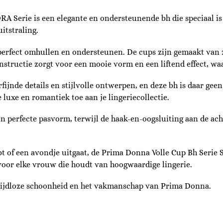
A Serie is een elegante en ondersteunende bh die speciaal i
itstraling.
 perfect omhullen en ondersteunen. De cups zijn gemaakt van 
tructie zorgt voor een mooie vorm en een liftend effect, waar
jnde details en stijlvolle ontwerpen, en deze bh is daar geen
uxe en romantiek toe aan je lingeriecollectie.
n perfecte pasvorm, terwijl de haak-en-oogsluiting aan de ac
bt of een avondje uitgaat, de Prima Donna Volle Cup Bh Seri
voor elke vrouw die houdt van hoogwaardige lingerie.
tijdloze schoonheid en het vakmanschap van Prima Donna.