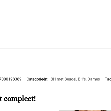
7000198389
Categorieën:
BH met Beugel
,
BH's
,
Dames
Ta
t compleet!