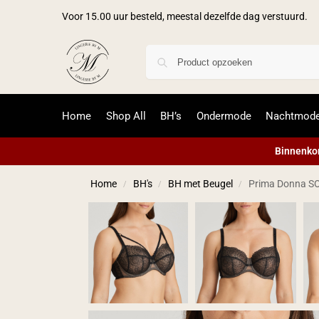
Voor 15.00 uur besteld, meestal dezelfde dag verstuurd.
Home
Shop All
BH’s
Ondermode
Nachtmod
Binnenkor
Home
BH's
BH met Beugel
Prima Donna SO
/
/
/