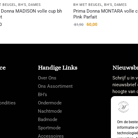
T BEUGEL
,
BH'S
,
DAMES
BH MET BEUGEL
,
BH'S
,
DAMES
 Donna MADISON volle cup bh
Prima Donna MONTARA volle c
t
Pink Parfait
0
60,00
81,90
ce
Handige Links
Nieuwsbr
Over Ons
Schrijf u in
nieuwsbrief 
Ons Assortiment
hoogte van d
BH’s
ndities
Ondermode
Nachtmode
Badmode
Om de beste 
Sportmode
informatie o
technologieë
Accessoires