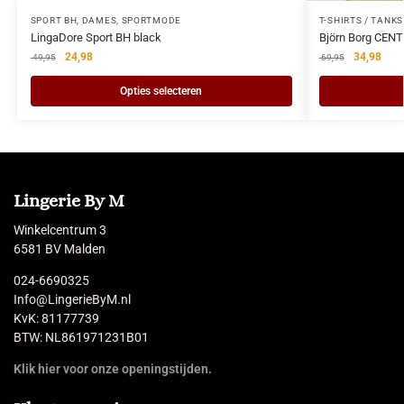
SPORT BH
,
DAMES
,
SPORTMODE
T-SHIRTS / TANKS
LingaDore Sport BH black
Björn Borg CEN
24,98
34,98
49,95
69,95
Opties selecteren
Lingerie By M
Winkelcentrum 3
6581 BV Malden
024-6690325
Info@LingerieByM.nl
KvK: 81177739
BTW: NL861971231B01
Klik hier voor onze openingstijden.