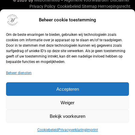
© 2026 by
WebUnlimited
–
Algemene voorwaarden
Disclaimer
Privacy Policy
Cookiebeleid
Sitemap
Herroepingsrecht
Beheer cookie toestemming
De waardering van lingeriebym.nl/ bij
WebwinkelKeur
Reviews
is 9.4/10 gebaseerd op 316 reviews.
Om de beste ervaringen te bieden, gebruiken wij technologieën zoals
cookies om informatie over je apparaat op te slaan en/of te raadplegen.
Door in te stemmen met deze technologieën kunnen wij gegevens zoals
surfgedrag of unieke ID's op deze site verwerken. Als je geen toestemming
geeft of uw toestemming intrekt, kan dit een nadelige invloed hebben op
bepaalde functies en mogelijkheden.
Beheer diensten
Accepteren
Weiger
Bekijk voorkeuren
Cookiebeleid
Privacyverklaring
Imprint