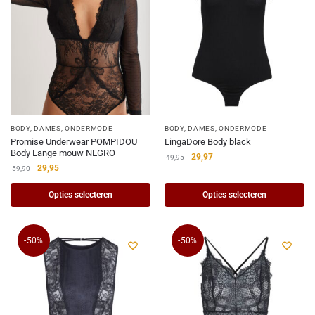
BODY
,
DAMES
,
ONDERMODE
BODY
,
DAMES
,
ONDERMODE
Promise Underwear POMPIDOU
LingaDore Body black
Body Lange mouw NEGRO
29,97
49,95
29,95
59,90
Opties selecteren
Opties selecteren
-50%
-50%