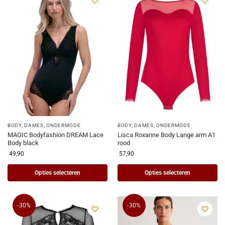
BODY
,
DAMES
,
ONDERMODE
BODY
,
DAMES
,
ONDERMODE
MAGIC Bodyfashion DREAM Lace
Lisca Roxanne Body Lange arm A1
Body black
rood
49,90
57,90
Opties selecteren
Opties selecteren
-30%
-30%