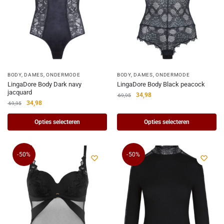
BODY
,
DAMES
,
ONDERMODE
BODY
,
DAMES
,
ONDERMODE
LingaDore Body Dark navy
LingaDore Body Black peacock
jacquard
34,98
69,95
34,98
69,95
Opties selecteren
Opties selecteren
-50%
-50%