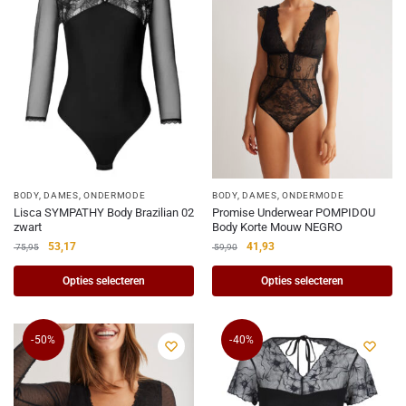
BODY
,
DAMES
,
ONDERMODE
BODY
,
DAMES
,
ONDERMODE
Lisca SYMPATHY Body Brazilian 02
Promise Underwear POMPIDOU
zwart
Body Korte Mouw NEGRO
53,17
41,93
75,95
59,90
Opties selecteren
Opties selecteren
-50%
-40%