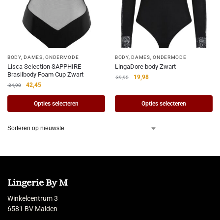
BODY
,
DAMES
,
ONDERMODE
BODY
,
DAMES
,
ONDERMODE
Lisca Selection SAPPHIRE
LingaDore body Zwart
Brasilbody Foam Cup Zwart
19,98
39,95
42,45
84,90
Opties selecteren
Opties selecteren
Lingerie By M
Winkelcentrum 3
6581 BV Malden