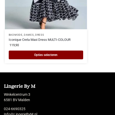
BADMODE
,
DAMES
,
DRESS
Iconique Creta Maxi Dress MULTI-COLOUR
119,90
Opties selecteren
Lingerie By M
Winkelcentrum 3
6581 BV Malden
024-6690325
Info@LingerieByM.nl