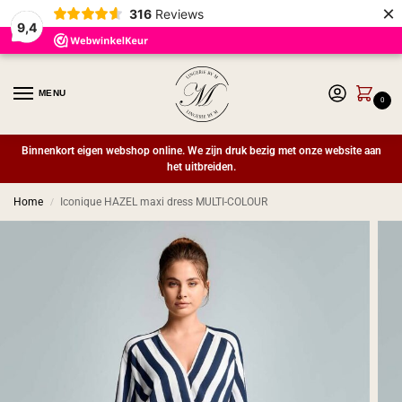
×
316
Reviews
9,4
MENU
0
Binnenkort eigen webshop online. We zijn druk bezig met onze website aan
het uitbreiden.
Home
Iconique HAZEL maxi dress MULTI-COLOUR
/