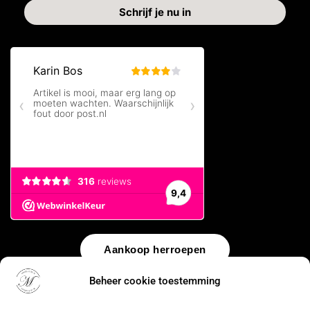
Aankoop herroepen
Beheer cookie toestemming
© 2026 by
WebUnlimited
–
Algemene voorwaarden
Disclaimer
Privacy Policy
Cookiebeleid
Sitemap
Herroepingsrecht