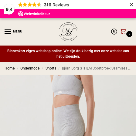
×
316
Reviews
9,4
MENU
0
Binnenkort eigen webshop online. We zijn druk bezig met onze website aan
het uitbreiden.
Home
Ondermode
Shorts
Björn Borg STHLM Sportbroek Seamless Rib Tights LIGHT GREY MELANGE
/
/
/