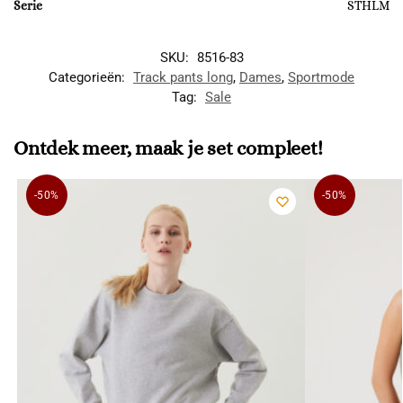
Serie
STHLM
SKU:
8516-83
Categorieën:
Track pants long
,
Dames
,
Sportmode
Tag:
Sale
Ontdek meer, maak je set compleet!
-50%
-50%