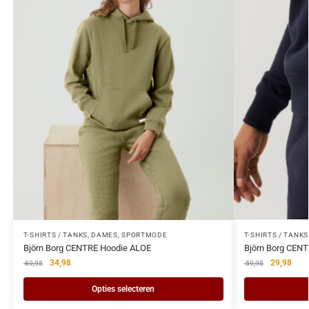
T-SHIRTS / TANKS
,
DAMES
,
SPORTMODE
T-SHIRTS / TANKS
Björn Borg CENTRE Hoodie ALOE
Björn Borg CENT
34,98
29,98
69,95
59,95
Opties selecteren