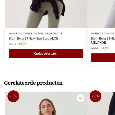
T-SHIRTS / TANKS
,
DAMES
,
SPORTMODE
T-SHIRTS / TANKS
Björn Borg STHLM Sport top ALOE
Björn Borg STHL
MELANGE
19,98
39,95
34,98
69,95
Opties selecteren
Gerelateerde producten
-50%
-50%