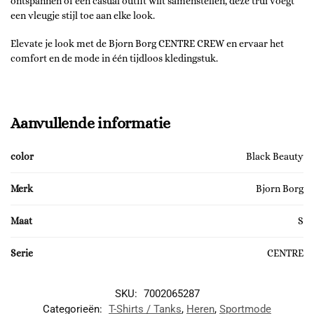
ontspannen of een casual outfit wilt samenstellen, deze trui voegt
een vleugje stijl toe aan elke look.
Elevate je look met de Bjorn Borg CENTRE CREW en ervaar het
comfort en de mode in één tijdloos kledingstuk.
Aanvullende informatie
color
Black Beauty
Merk
Bjorn Borg
Maat
S
Serie
CENTRE
SKU:
7002065287
Categorieën:
T-Shirts / Tanks
,
Heren
,
Sportmode