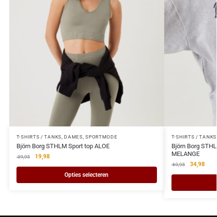
T-SHIRTS / TANKS
,
DAMES
,
SPORTMODE
T-SHIRTS / TANKS
Björn Borg STHLM Sport top ALOE
Björn Borg STHL
MELANGE
19,98
39,95
34,98
69,95
Opties selecteren