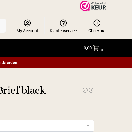
en
My Account
Klantenservice
Checkout
0,00
0
itbreiden.
rief black