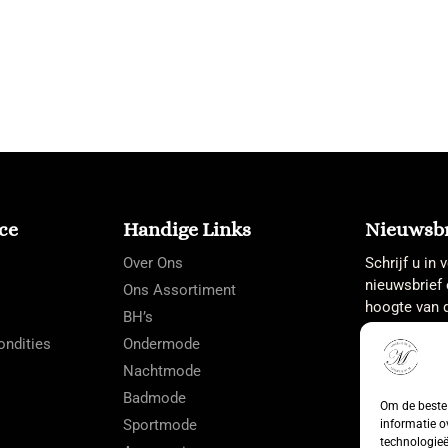
ce
Handige Links
Nieuwsbr
Over Ons
Schrijf u in
nieuwsbrief 
Ons Assortiment
hoogte van d
BH’s
ndities
Ondermode
Nachtmode
Badmode
Om de beste 
Sportmode
informatie o
technologieë