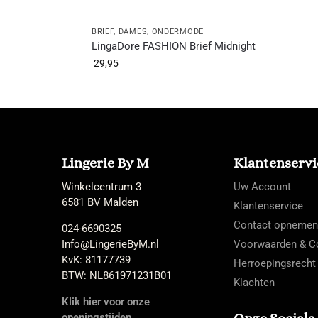
BRIEF
,
DAMES
,
ONDERMODE
LingaDore FASHION Brief Midnight
29,95
Lingerie By M
Klantenservi
Winkelcentrum 3
Uw Account
6581 BV Malden
Klantenservice
Contact opnemen
024-6690325
Info@LingerieByM.nl
Voorwaarden & Co
KvK: 81177739
Herroepingsrecht
BTW: NL861971231B01
Klachten
Klik hier voor onze
openingstijden.