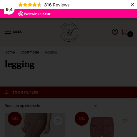
×
316
Reviews
9,4
MENU
0
Home
Sportmode
legging
/
/
legging
TOON FILTERS
-50%
-50%