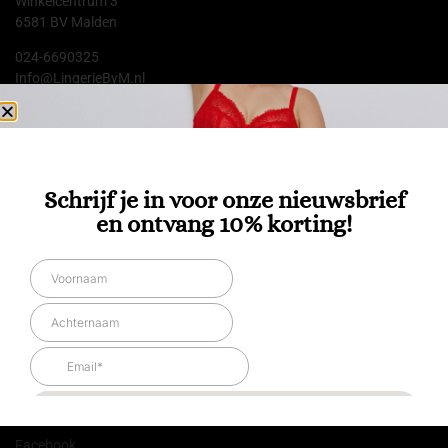
Winkelcentrum 3
6581 BV Malden
024-6690325
Info@LingerieByM.nl
KvK: 81177739
BTW: NL861971231B01
Klik hier voor onze openingstijden.
Schrijf je in voor onze nieuwsbrief
Klantenservice
en ontvang 10% korting!
Uw Account
Klantenservice
Contact opnemen
Voorwaarden & Condities
Herroepingsrecht
Klachten
Onze Socials
Facebook