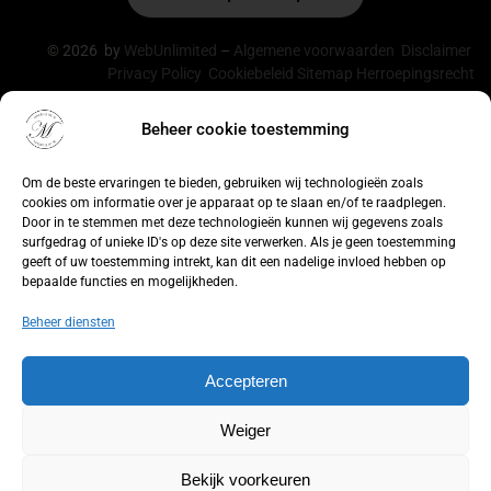
© 2026 by
WebUnlimited
–
Algemene voorwaarden
Disclaimer
Privacy Policy
Cookiebeleid
Sitemap
Herroepingsrecht
Beheer cookie toestemming
De waardering van lingeriebym.nl/ bij
WebwinkelKeur
Reviews
is 9.4/10 gebaseerd op 316 reviews.
Om de beste ervaringen te bieden, gebruiken wij technologieën zoals
cookies om informatie over je apparaat op te slaan en/of te raadplegen.
Door in te stemmen met deze technologieën kunnen wij gegevens zoals
surfgedrag of unieke ID's op deze site verwerken. Als je geen toestemming
geeft of uw toestemming intrekt, kan dit een nadelige invloed hebben op
bepaalde functies en mogelijkheden.
Beheer diensten
Accepteren
Weiger
Bekijk voorkeuren