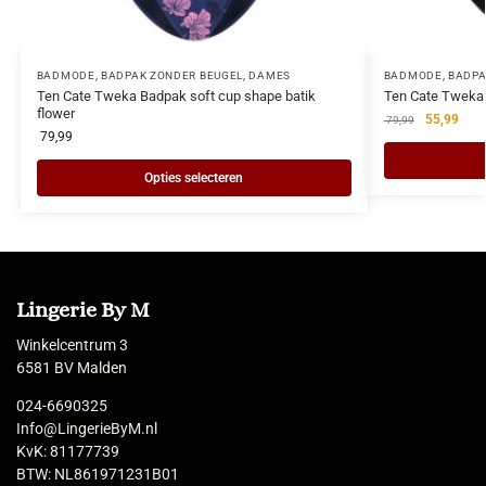
BADMODE
,
BADPAK ZONDER BEUGEL
,
DAMES
BADMODE
,
BADPA
Ten Cate Tweka Badpak soft cup shape batik
Ten Cate Twek
flower
55,99
79,99
79,99
Opties selecteren
Lingerie By M
Winkelcentrum 3
6581 BV Malden
024-6690325
Info@LingerieByM.nl
KvK: 81177739
BTW: NL861971231B01