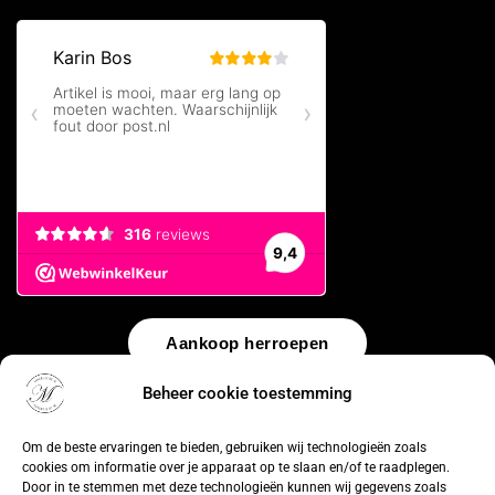
Aankoop herroepen
Beheer cookie toestemming
© 2026 by
WebUnlimited
–
Algemene voorwaarden
Disclaimer
Privacy Policy
Cookiebeleid
Sitemap
Herroepingsrecht
Om de beste ervaringen te bieden, gebruiken wij technologieën zoals
cookies om informatie over je apparaat op te slaan en/of te raadplegen.
Door in te stemmen met deze technologieën kunnen wij gegevens zoals