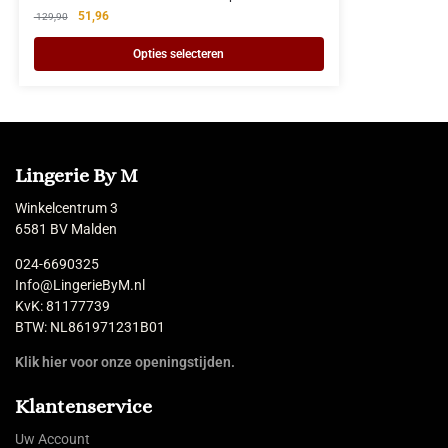
51,96
129,90
Opties selecteren
Lingerie By M
Winkelcentrum 3
6581 BV Malden
024-6690325
Info@LingerieByM.nl
KvK: 81177739
BTW: NL861971231B01
Klik hier voor onze openingstijden.
Klantenservice
Uw Account