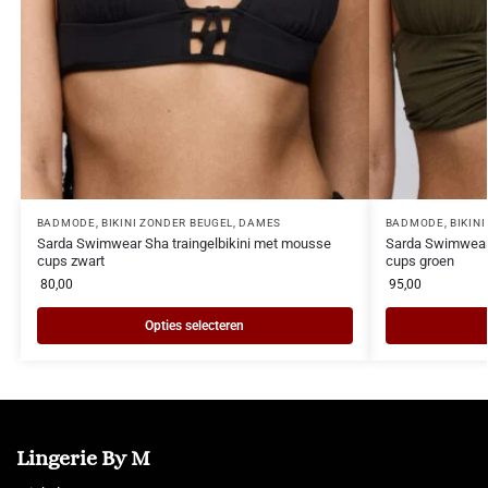
BADMODE
,
BIKINI ZONDER BEUGEL
,
DAMES
BADMODE
,
BIKIN
Sarda Swimwear Sha traingelbikini met mousse
Sarda Swimwear 
cups zwart
cups groen
80,00
95,00
Opties selecteren
Lingerie By M