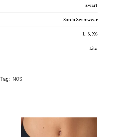
zwart
Sarda Swimwear
L, S, XS
Lita
Tag:
NOS