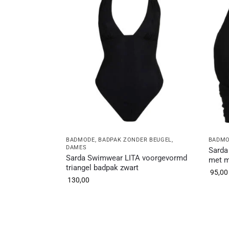
BADMODE
,
BADPAK ZONDER BEUGEL
,
BADM
DAMES
Sarda
Sarda Swimwear LITA voorgevormd
met m
triangel badpak zwart
95,00
130,00