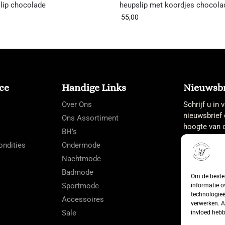
slip chocolade
heupslip met koordjes chocola
55,00
ce
Handige Links
Nieuwsbr
Over Ons
Schrijf u in
nieuwsbrief 
Ons Assortiment
hoogte van d
BH’s
ndities
Ondermode
Nachtmode
Badmode
Om de beste 
Sportmode
informatie o
technologieë
Accessoires
verwerken. A
Sale
invloed hebb