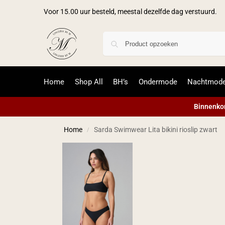
Voor 15.00 uur besteld, meestal dezelfde dag verstuurd.
Home
Shop All
BH’s
Ondermode
Nachtmod
Binnenkor
Home
Sarda Swimwear Lita bikini rioslip zwart
/