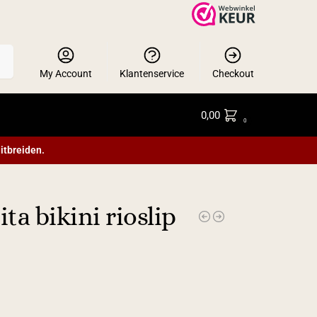
en
My Account
Klantenservice
Checkout
0,00
0
itbreiden.
a bikini rioslip