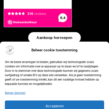
Aankoop herroepen
Beheer cookie toestemming
© 2026 by
WebUnlimited
–
Algemene voorwaarden
Disclaimer
Privacy Policy
Cookiebeleid
Sitemap
Herroepingsrecht
Om de beste ervaringen te bieden, gebruiken wij technologieën zoals
cookies om informatie over je apparaat op te slaan en/of te raadplegen.
Door in te stemmen met deze technologieën kunnen wij gegevens zoals
surfgedrag of unieke ID's op deze site verwerken. Als je geen toestemming
geeft of uw toestemming intrekt, kan dit een nadelige invloed hebben op
bepaalde functies en mogelijkheden.
Beheer diensten
Accepteren