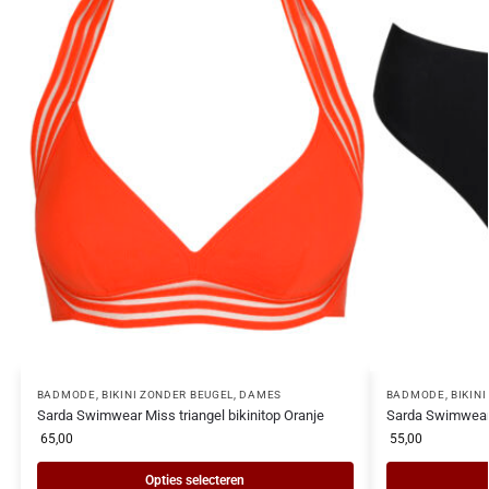
BADMODE
,
BIKINI ZONDER BEUGEL
,
DAMES
BADMODE
,
BIKIN
Sarda Swimwear Miss triangel bikinitop Oranje
Sarda Swimwear L
65,00
55,00
Opties selecteren