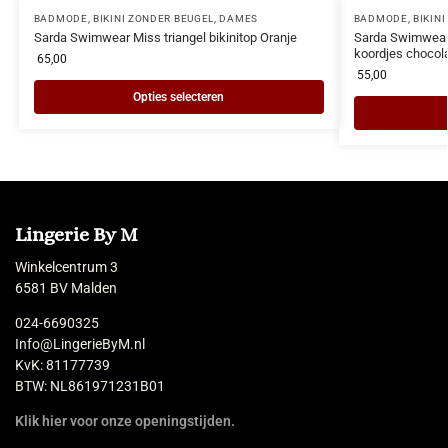
BADMODE
,
BIKINI ZONDER BEUGEL
,
DAMES
BADMODE
,
BIKIN
Sarda Swimwear Miss triangel bikinitop Oranje
Sarda Swimwear 
koordjes chocol
65,00
55,00
Opties selecteren
Lingerie By M
Winkelcentrum 3
6581 BV Malden
024-6690325
Info@LingerieByM.nl
KvK: 81177739
BTW: NL861971231B01
Klik hier voor onze openingstijden.