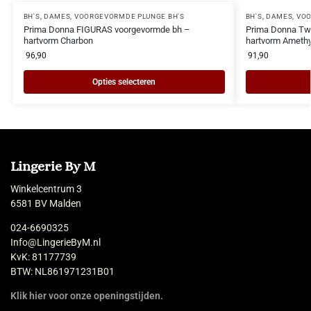
BH'S
,
DAMES
,
VOORGEVORMDE PLUNGE BH'S
BH'S
,
DAMES
,
VOO
Prima Donna FIGURAS voorgevormde bh –
Prima Donna Tw
hartvorm Charbon
hartvorm Ameth
96,90
91,90
Opties selecteren
Lingerie By M
Winkelcentrum 3
6581 BV Malden
024-6690325
Info@LingerieByM.nl
KvK: 81177739
BTW: NL861971231B01
Klik hier voor onze openingstijden.