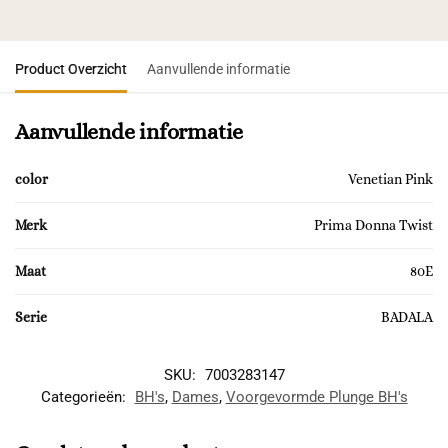
Product Overzicht
Aanvullende informatie
Aanvullende informatie
color
Venetian Pink
Merk
Prima Donna Twist
Maat
80E
Serie
BADALA
SKU:
7003283147
Categorieën:
BH's
,
Dames
,
Voorgevormde Plunge BH's