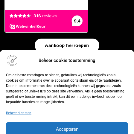
Aankoop herroepen
Beheer cookie toestemming
© 2026 by
WebUnlimited
–
Algemene voorwaarden
Disclaimer
Privacy Policy
Cookiebeleid
Sitemap
Herroepingsrecht
Om de beste ervaringen te bieden, gebruiken wij technologieën zoals
cookies om informatie over je apparaat op te slaan en/of te raadplegen.
Door in te stemmen met deze technologieën kunnen wij gegevens zoals
surfgedrag of unieke ID's op deze site verwerken. Als je geen toestemming
geeft of uw toestemming intrekt, kan dit een nadelige invloed hebben op
bepaalde functies en mogelijkheden.
Beheer diensten
Accepteren