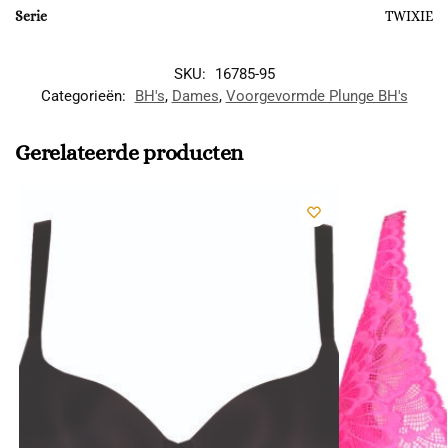
Serie
TWIXIE
SKU:
16785-95
Categorieën:
BH's
,
Dames
,
Voorgevormde Plunge BH's
Gerelateerde producten