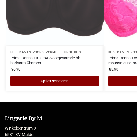
BH'S
,
DAMES
,
VOORGEVORMDE PLUNGE BH'S
BH'S
,
DAMES
,
VOO
Prima Donna FIGURAS voorgevormde bh –
Prima Donna Tw
hartvorm Charbon
mousse cups ro
96,90
88,90
Opties selecteren
Lingerie By M
Winkelcentrum 3
6581 BV Malden