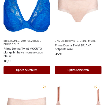
BH'S
,
DAMES
,
VOORGEVORMDE
DAMES
,
HOTPANTS
,
ONDERMODE
PLUNGE BH'S
Prima Donna Twist BRIANA
Prima Donna Twist MOCUTO
hotpants roze
plunge bh halve mousse cups
45,90
blauw
88,90
Opties selecteren
Opties selecteren