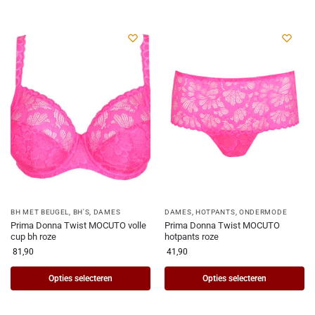
BH MET BEUGEL
,
BH'S
,
DAMES
DAMES
,
HOTPANTS
,
ONDERMODE
Prima Donna Twist MOCUTO volle
Prima Donna Twist MOCUTO
cup bh roze
hotpants roze
81,90
41,90
Opties selecteren
Opties selecteren