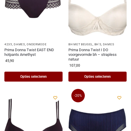
4235
,
DAMES
,
ONDERMODE
BH MET BEUGEL
,
BH'S
,
DAMES
Prima Donna Twist EAST END
Prima Donna Twist I DO
hotpants Amethyst
voorgevormde bh – strapless
natuur
45,90
107,00
Opties selecteren
Opties selecteren
-20%