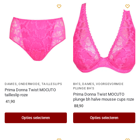
DAMES
,
ONDERMODE
,
TAILLESLIPS
BH'S
,
DAMES
,
VOORGEVORMDE
PLUNGE BH'S
Prima Donna Twist MOCUTO
Prima Donna Twist MOCUTO
tailleslip roze
plunge bh halve mousse cups roze
41,90
88,90
Opties selecteren
Opties selecteren