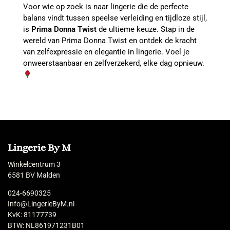
Voor wie op zoek is naar lingerie die de perfecte
balans vindt tussen speelse verleiding en tijdloze stijl,
is
Prima Donna Twist
de ultieme keuze. Stap in de
wereld van Prima Donna Twist en ontdek de kracht
van zelfexpressie en elegantie in lingerie. Voel je
onweerstaanbaar en zelfverzekerd, elke dag opnieuw.
Lingerie By M
Winkelcentrum 3
6581 BV Malden
024-6690325
Info@LingerieByM.nl
KvK: 81177739
BTW: NL861971231B01