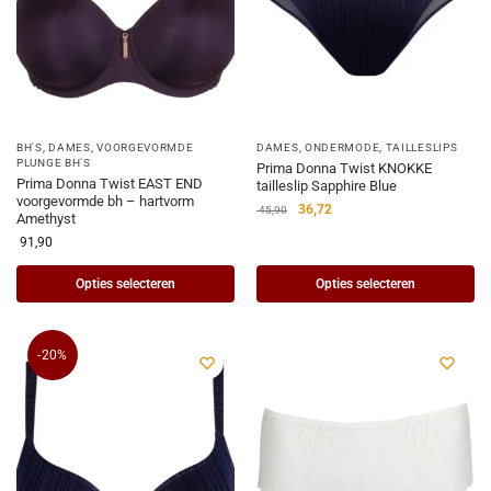
BH'S
,
DAMES
,
VOORGEVORMDE
DAMES
,
ONDERMODE
,
TAILLESLIPS
PLUNGE BH'S
Prima Donna Twist KNOKKE
Prima Donna Twist EAST END
tailleslip Sapphire Blue
voorgevormde bh – hartvorm
36,72
45,90
Amethyst
91,90
Opties selecteren
Opties selecteren
-20%