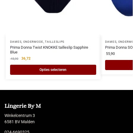
DAMES
,
ONDERMODE
,
TAILLESLIPS
DAMES
,
ONDERM
Prima Donna Twist KNOKKE tailleslip Sapphire
Prima Donna SO
Blue
55,90
36,72
45,90
Opties selecteren
Lingerie By M
Winkelcentrum 3
6581 BV Malden
024-6690325