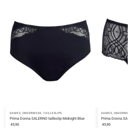
DAMES
,
ONDERMODE
,
TAILLESLIPS
DAMES
,
ONDERM
Prima Donna SALERNO tailleslip Midnight Blue
Prima Donna SAL
45,90
45,90