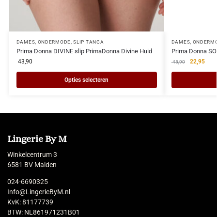
DAMES
,
ONDERMODE
,
SLIP TANGA
DAMES
,
ONDERM
Prima Donna DIVINE slip PrimaDonna Divine Huid
Prima Donna SO
43,90
22,95
45,90
Opties selecteren
Lingerie By M
Winkelcentrum 3
6581 BV Malden
024-6690325
Info@LingerieByM.nl
KvK: 81177739
BTW: NL861971231B01