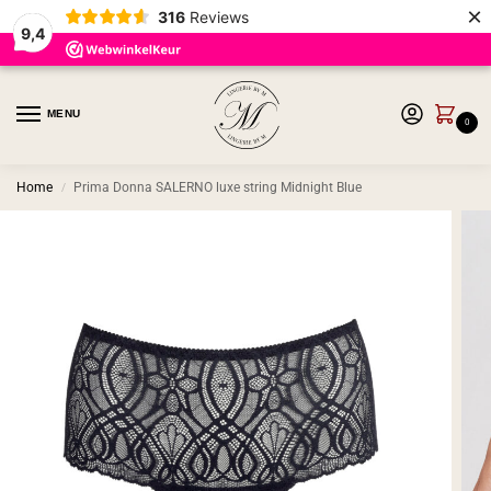
×
316
Reviews
9,4
MENU
0
Home
Prima Donna SALERNO luxe string Midnight Blue
/