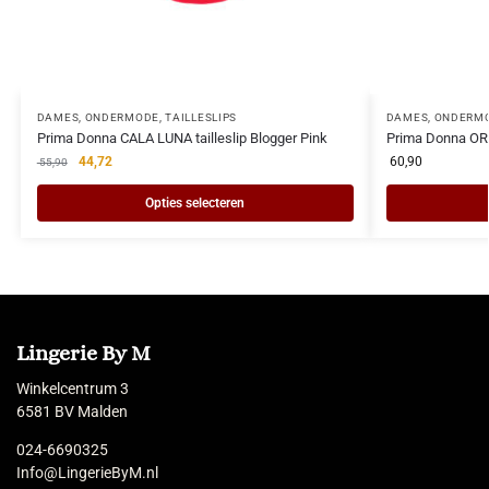
DAMES
,
ONDERMODE
,
TAILLESLIPS
DAMES
,
ONDERM
Prima Donna CALA LUNA tailleslip Blogger Pink
Prima Donna ORL
44,72
60,90
55,90
Opties selecteren
Lingerie By M
Winkelcentrum 3
6581 BV Malden
024-6690325
Info@LingerieByM.nl