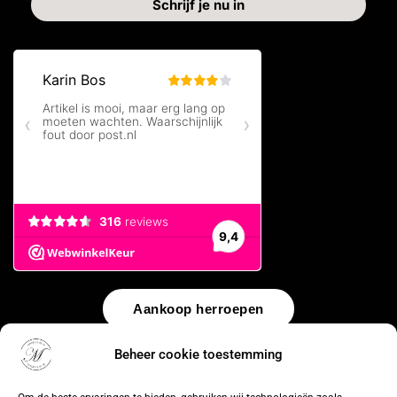
Aankoop herroepen
Beheer cookie toestemming
© 2026 by
WebUnlimited
–
Algemene voorwaarden
Disclaimer
Privacy Policy
Cookiebeleid
Sitemap
Herroepingsrecht