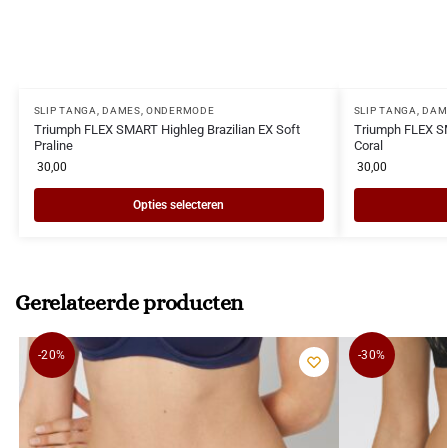
SLIP TANGA
,
DAMES
,
ONDERMODE
SLIP TANGA
,
DAM
Triumph FLEX SMART Highleg Brazilian EX Soft
Triumph FLEX SM
Praline
Coral
30,00
30,00
Opties selecteren
Gerelateerde producten
-20%
-30%