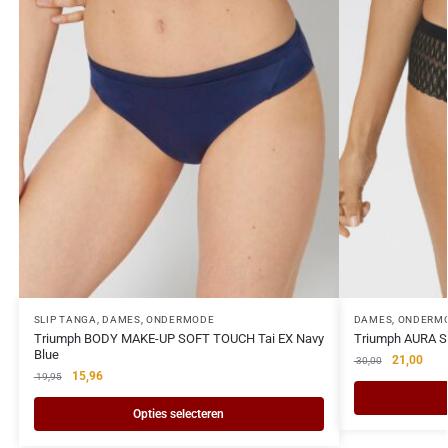
SLIP TANGA
,
DAMES
,
ONDERMODE
DAMES
,
ONDERM
Triumph BODY MAKE-UP SOFT TOUCH Tai EX Navy
Triumph AURA S
Blue
21,00
30,00
15,96
19,95
Opties selecteren