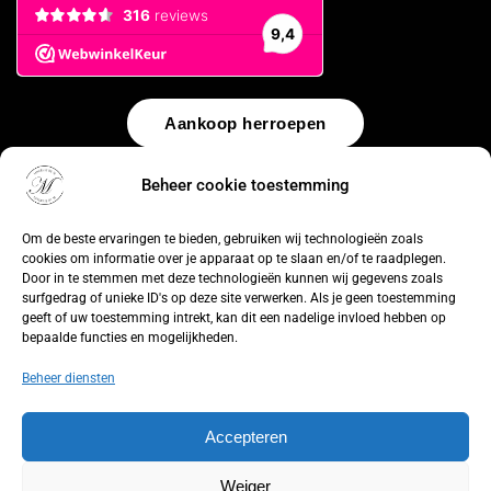
Aankoop herroepen
© 2026 by
WebUnlimited
–
Algemene voorwaarden
Disclaimer
Beheer cookie toestemming
Privacy Policy
Cookiebeleid
Sitemap
Herroepingsrecht
Om de beste ervaringen te bieden, gebruiken wij technologieën zoals
cookies om informatie over je apparaat op te slaan en/of te raadplegen.
Door in te stemmen met deze technologieën kunnen wij gegevens zoals
surfgedrag of unieke ID's op deze site verwerken. Als je geen toestemming
geeft of uw toestemming intrekt, kan dit een nadelige invloed hebben op
bepaalde functies en mogelijkheden.
Beheer diensten
Accepteren
Weiger