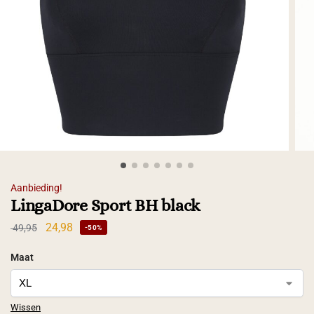
Aanbieding!
LingaDore Sport BH black
24,98
49,95
-50%
Maat
Wissen