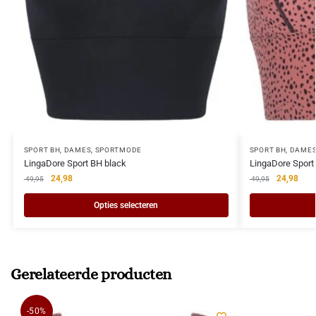
SPORT BH
,
DAMES
,
SPORTMODE
SPORT BH
,
DAME
LingaDore Sport BH black
LingaDore Sport 
24,98
24,98
49,95
49,95
Opties selecteren
Gerelateerde producten
-50%