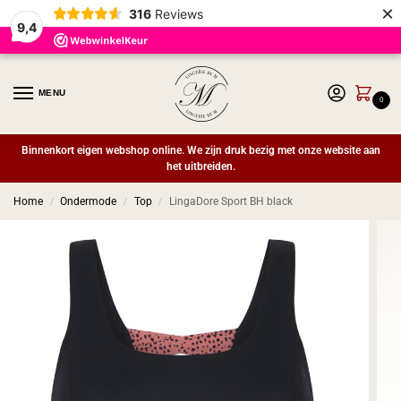
×
316
Reviews
9,4
MENU
0
Binnenkort eigen webshop online. We zijn druk bezig met onze website aan
het uitbreiden.
Home
Ondermode
Top
LingaDore Sport BH black
/
/
/