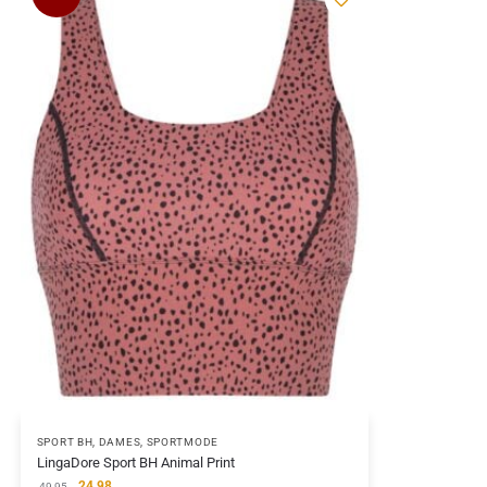
SPORT BH
,
DAMES
,
SPORTMODE
LingaDore Sport BH Animal Print
24,98
49,95