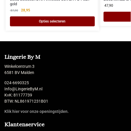
gold
47,90
28,95
57,90
Opties selecteren
Lingerie By M
Winkelcentrum 3
6581 BV Malden
024-6690325
Info@LingerieByM.nl
KvK: 81177739
BTW: NL861971231B01
Klik hier voor onze openingstijden.
Klantenservice