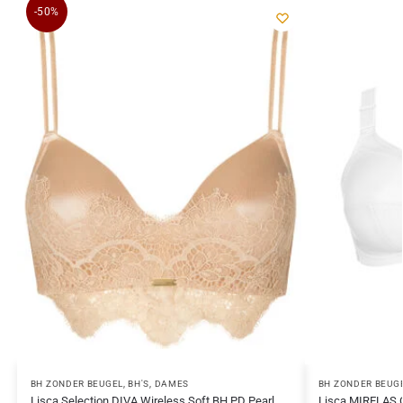
-50%
BH ZONDER BEUGEL
,
BH'S
,
DAMES
BH ZONDER BEUG
Lisca Selection DIVA Wireless Soft BH PD Pearl
Lisca MIRELAS C