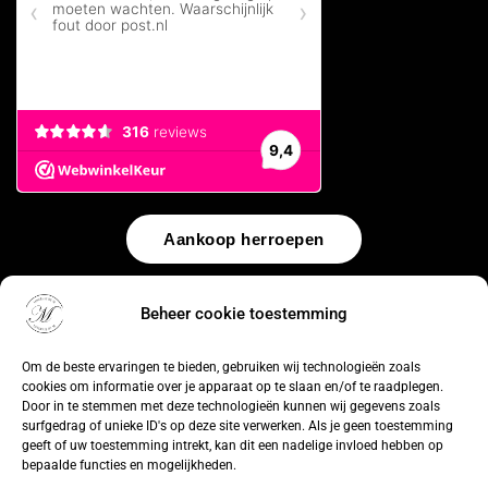
Aankoop herroepen
© 2026 by
WebUnlimited
–
Algemene voorwaarden
Disclaimer
Beheer cookie toestemming
Privacy Policy
Cookiebeleid
Sitemap
Herroepingsrecht
Om de beste ervaringen te bieden, gebruiken wij technologieën zoals
cookies om informatie over je apparaat op te slaan en/of te raadplegen.
Door in te stemmen met deze technologieën kunnen wij gegevens zoals
surfgedrag of unieke ID's op deze site verwerken. Als je geen toestemming
geeft of uw toestemming intrekt, kan dit een nadelige invloed hebben op
bepaalde functies en mogelijkheden.