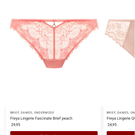
BRIEF
,
DAMES
,
ONDERMODE
BRIEF
,
DAMES
,
ON
Freya Lingerie Fascinate Brief peach
Freya Lingerie 
29,95
24,95