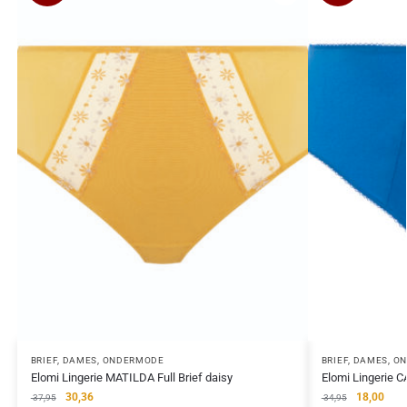
BRIEF
,
DAMES
,
ONDERMODE
BRIEF
,
DAMES
,
ON
Elomi Lingerie MATILDA Full Brief daisy
Elomi Lingerie CA
30,36
18,00
37,95
34,95