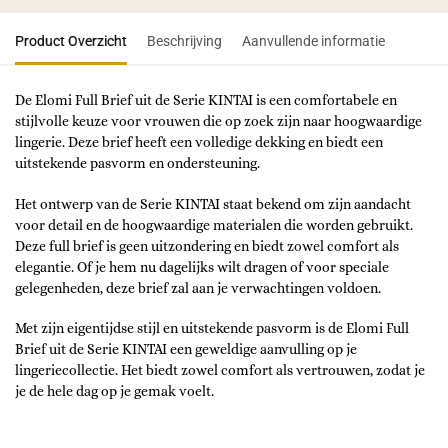
Product Overzicht
Beschrijving
Aanvullende informatie
De Elomi Full Brief uit de Serie KINTAI is een comfortabele en
stijlvolle keuze voor vrouwen die op zoek zijn naar hoogwaardige
lingerie. Deze brief heeft een volledige dekking en biedt een
uitstekende pasvorm en ondersteuning.
Het ontwerp van de Serie KINTAI staat bekend om zijn aandacht
voor detail en de hoogwaardige materialen die worden gebruikt.
Deze full brief is geen uitzondering en biedt zowel comfort als
elegantie. Of je hem nu dagelijks wilt dragen of voor speciale
gelegenheden, deze brief zal aan je verwachtingen voldoen.
Met zijn eigentijdse stijl en uitstekende pasvorm is de Elomi Full
Brief uit de Serie KINTAI een geweldige aanvulling op je
lingeriecollectie. Het biedt zowel comfort als vertrouwen, zodat je
je de hele dag op je gemak voelt.