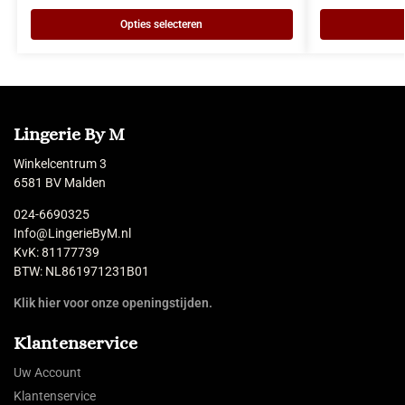
Opties selecteren
Lingerie By M
Winkelcentrum 3
6581 BV Malden
024-6690325
Info@LingerieByM.nl
KvK: 81177739
BTW: NL861971231B01
Klik hier voor onze openingstijden.
Klantenservice
Uw Account
Klantenservice