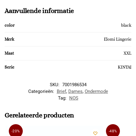
Aanvullende informatie
color
black
Merk
Elomi Lingerie
Maat
XXL
Serie
KINTAI
SKU:
7001986534
Categorieën:
Brief
,
Dames
,
Ondermode
Tag:
NOS
Gerelateerde producten
-20%
-48%