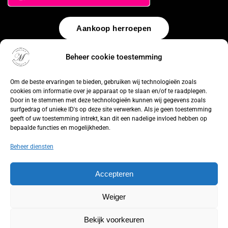
Aankoop herroepen
© 2026 by
WebUnlimited
–
Algemene voorwaarden
Disclaimer
Beheer cookie toestemming
Privacy Policy
Cookiebeleid
Sitemap
Herroepingsrecht
Om de beste ervaringen te bieden, gebruiken wij technologieën zoals
cookies om informatie over je apparaat op te slaan en/of te raadplegen.
Door in te stemmen met deze technologieën kunnen wij gegevens zoals
surfgedrag of unieke ID's op deze site verwerken. Als je geen toestemming
geeft of uw toestemming intrekt, kan dit een nadelige invloed hebben op
bepaalde functies en mogelijkheden.
Beheer diensten
Accepteren
Weiger
Bekijk voorkeuren