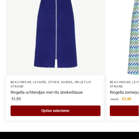
BEACHWEAR, LEISURE, OTHER
,
DAMES
,
VRIJETIJD
BEACHWEAR, LEIS
STRAND
STRAND
Ringella ochtendjas met rits donkerblauw
Ringella zomerju
51,95
23,48
46,95
Opties selecteren