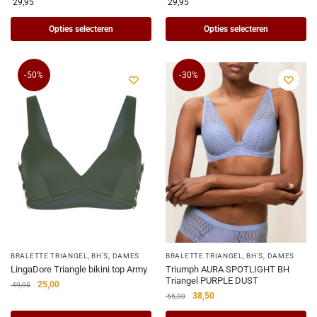
29,95
29,95
Opties selecteren
Opties selecteren
-50%
-30%
BRALETTE TRIANGEL
,
BH'S
,
DAMES
BRALETTE TRIANGEL
,
BH'S
,
DAMES
LingaDore Triangle bikini top Army
Triumph AURA SPOTLIGHT BH
Triangel PURPLE DUST
25,00
49,95
38,50
55,00