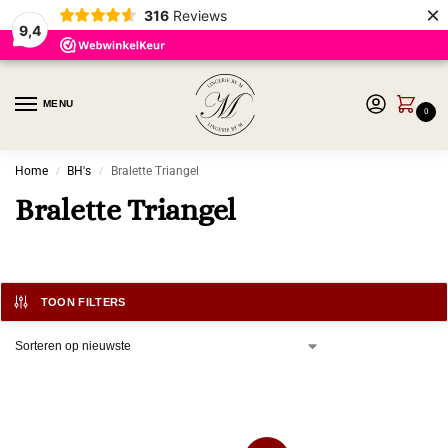
×
316
Reviews
9,4
MENU
0
Home
BH's
Bralette Triangel
/
/
Bralette Triangel
TOON FILTERS