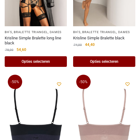
BH'S
,
BRALETTE TRIANGEL
,
DAMES
BH'S
,
BRALETTE TRIANGEL
,
DAMES
Krisline Simple Bralette long line
Krisline Simple Bralette black
black
44,40
74,00
54,60
78,00
Opties selecteren
Opties selecteren
-50%
-50%