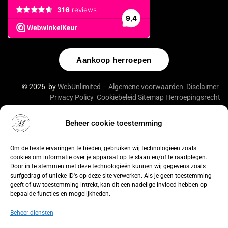
Aankoop herroepen
© 2026 by
WebUnlimited
–
Algemene voorwaarden
Disclaimer
Privacy Policy
Cookiebeleid
Sitemap
Herroepingsrecht
Beheer cookie toestemming
De waardering van lingeriebym.nl/ bij
WebwinkelKeur
Reviews
is 9.4/10 gebaseerd op 316 reviews.
Om de beste ervaringen te bieden, gebruiken wij technologieën zoals
cookies om informatie over je apparaat op te slaan en/of te raadplegen.
Door in te stemmen met deze technologieën kunnen wij gegevens zoals
surfgedrag of unieke ID's op deze site verwerken. Als je geen toestemming
geeft of uw toestemming intrekt, kan dit een nadelige invloed hebben op
bepaalde functies en mogelijkheden.
Beheer diensten