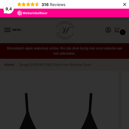
×
316
Reviews
9,4
MENU
0
Binnenkort eigen webshop online. We zijn druk bezig met onze website aan
het uitbreiden.
Home
Sloggi EVER INFUSED Aloe Vera Bralette Zwart
/