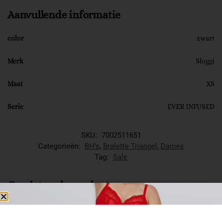
Aanvullende informatie
color
zwart
Merk
Sloggi
Maat
XS
Serie
EVER INFUSED
SKU:
7002511651
Categorieën:
BH's
,
Bralette Triangel
,
Dames
Tag:
Sale
Gerelateerde producten
-50%