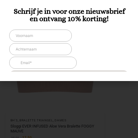
Schrijf je in voor onze nieuwsbrief
en ontvang 10% korting!
BH'S
,
BRALETTE TRIANGEL
,
DAMES
Sloggi EVER INFUSED Aloe Vera Bralette FOGGY
MAUVE
17,50
35,00