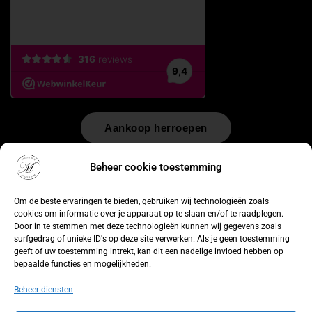
Aankoop herroepen
© 2026 by
WebUnlimited
–
Algemene voorwaarden
Disclaimer
Beheer cookie toestemming
Privacy Policy
Cookiebeleid
Sitemap
Herroepingsrecht
Om de beste ervaringen te bieden, gebruiken wij technologieën zoals
cookies om informatie over je apparaat op te slaan en/of te raadplegen.
Door in te stemmen met deze technologieën kunnen wij gegevens zoals
surfgedrag of unieke ID's op deze site verwerken. Als je geen toestemming
geeft of uw toestemming intrekt, kan dit een nadelige invloed hebben op
bepaalde functies en mogelijkheden.
Beheer diensten