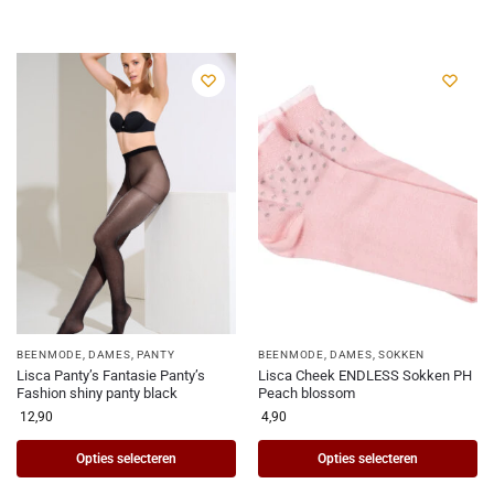
BEENMODE
,
DAMES
,
PANTY
BEENMODE
,
DAMES
,
SOKKEN
Lisca Panty’s Fantasie Panty’s
Lisca Cheek ENDLESS Sokken PH
Fashion shiny panty black
Peach blossom
12,90
4,90
Opties selecteren
Opties selecteren