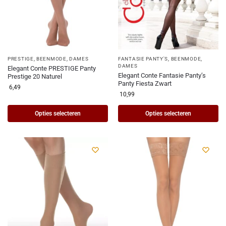
PRESTIGE
,
BEENMODE
,
DAMES
FANTASIE PANTY'S
,
BEENMODE
,
DAMES
Elegant Conte PRESTIGE Panty
Elegant Conte Fantasie Panty’s
Prestige 20 Naturel
Panty Fiesta Zwart
6,49
10,99
Opties selecteren
Opties selecteren