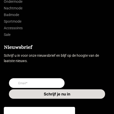
Ondermode
Nachtmode
Badmode
Sportmode
Accessoires
Sale
Nieuwsbrief
Schrijf u in voor onze nieuwsbrief en blijf op de hoogte van de
laatste nieuws.