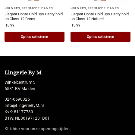
HOLD UPS
,
BEENMODE
,
DAMES
HOLD UPS
,
BEENMODE
,
DAMES
Elegant Conte Hold ups Panty hold
Elegant Conte Hold ups Panty hold
up Class 12 Brons
up Class 12 Naturel
10,99
10,99
Opties selecteren
Opties selecteren
Lingerie By M
Winkelcentrum 3
6581 BV Malden
024-6690325
Info@LingerieByM.nl
KvK: 81177739
BTW: NL861971231B01
Klik hier voor onze openingstijden.