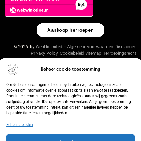
Aankoop herroepen
© 2026 by
WebUnlimited
–
Algemene voorwaarden
Disclaimer
Privacy Policy
Cookiebeleid
Sitemap
Herroepingsrecht
Beheer cookie toestemming
De waardering van lingeriebym.nl/ bij
WebwinkelKeur
Reviews
is 9.4/10 gebaseerd op 316 reviews.
Om de beste ervaringen te bieden, gebruiken wij technologieën zoals
cookies om informatie over je apparaat op te slaan en/of te raadplegen.
Door in te stemmen met deze technologieën kunnen wij gegevens zoals
surfgedrag of unieke ID's op deze site verwerken. Als je geen toestemming
geeft of uw toestemming intrekt, kan dit een nadelige invloed hebben op
bepaalde functies en mogelijkheden.
Beheer diensten