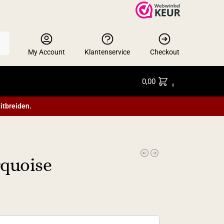
en
My Account
Klantenservice
Checkout
0,00
0
itbreiden.
rquoise