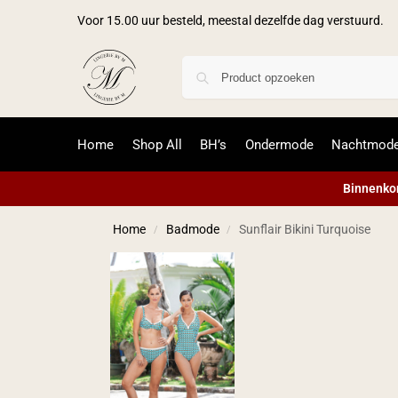
Voor 15.00 uur besteld, meestal dezelfde dag verstuurd.
Home
Shop All
BH’s
Ondermode
Nachtmod
Binnenkor
Home
Badmode
Sunflair Bikini Turquoise
/
/