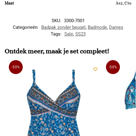
Maat
A42, C36
SKU:
3300-7001
Categorieën:
Badpak zonder beugel
,
Badmode
,
Dames
Tags:
Sale
,
SS23
Ontdek meer, maak je set compleet!
-50%
-50%