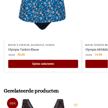
BIKINI'S OVERIGE
,
BADMODE
,
DAMES
BIKINI ZONDER B
Olympia Tankini Blauw
Olympia MIX&MAT
30,00
14,98
59,95
29,95
Opties selecteren
Gerelateerde producten
-30%