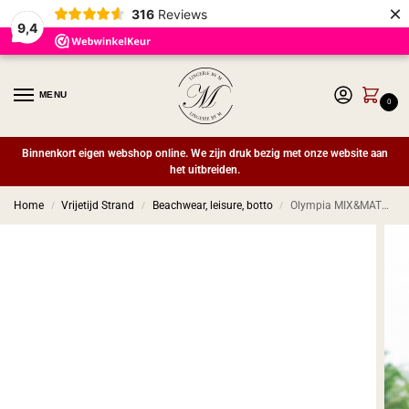
×
316
Reviews
9,4
MENU
0
Binnenkort eigen webshop online. We zijn druk bezig met onze website aan
het uitbreiden.
Home
Vrijetijd Strand
Beachwear, leisure, botto
Olympia MIX&MATCH Bikinibroek Blauw
/
/
/