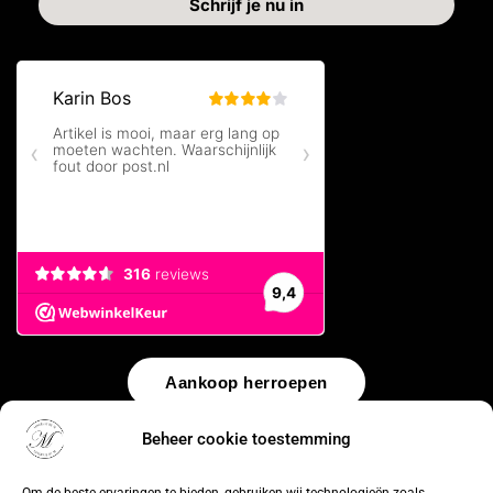
Aankoop herroepen
Beheer cookie toestemming
© 2026 by
WebUnlimited
–
Algemene voorwaarden
Disclaimer
Privacy Policy
Cookiebeleid
Sitemap
Herroepingsrecht