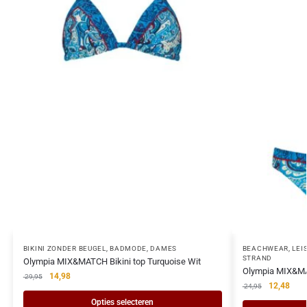
BIKINI ZONDER BEUGEL
,
BADMODE
,
DAMES
BEACHWEAR, LEIS
STRAND
Olympia MIX&MATCH Bikini top Turquoise Wit
Olympia MIX&MAT
14,98
29,95
12,48
24,95
Opties selecteren