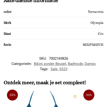
Aanvullende informatie
color
Terracotta
Merk
Olympia
Maat
C34
Serie
MIX&MATCH
SKU:
7002169826
Categorieën:
Bikini zonder Beugel
,
Badmode
,
Dames
Tags:
Sale
,
SS23
Ontdek meer, maak je set compleet!
-50%
-50%