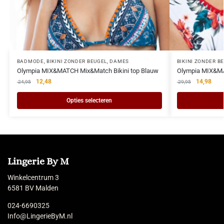
BADMODE
,
BIKINI ZONDER BEUGEL
,
DAMES
BIKINI ZONDER B
Olympia MIX&MATCH Mix&Match Bikini top Blauw
Olympia MIX&MAT
12,48
14,98
24,95
29,95
Opties selecteren
Lingerie By M
Winkelcentrum 3
6581 BV Malden
024-6690325
Info@LingerieByM.nl