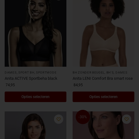
DAMES
,
SPORT BH
,
SPORTMODE
BH ZONDER BEUGEL
,
BH'S
,
DAMES
Anita ACTIVE Sportbeha black
Anita LENI Comfort Bra smart rose
74,95
84,95
Opties selecteren
Opties selecteren
-30%