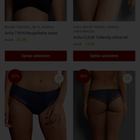
BH MET BEUGEL
,
BH'S
,
DAMES
HIGH-WAIST PANTS
,
DAMES
,
ONDERMODE
Anita TWIN Beugelbeha zwart
Anita FLEUR Tailleslip antraciet
20,00
64,95
12,50
24,95
Opties selecteren
Opties selecteren
-57%
-50%