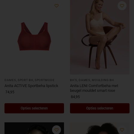
DAMES
,
SPORT BH
,
SPORTMODE
BH'S
,
DAMES
,
MOULDING BH
Anita ACTIVE Sportbeha lipstick
Anita LENI Comfortbeha met
beugel mouldet smart rose
74,95
84,95
Opties selecteren
Opties selecteren