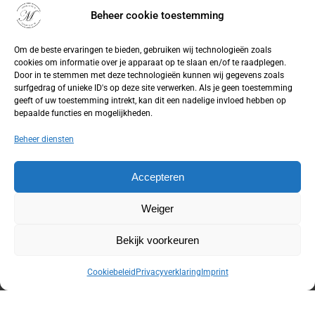
Beheer cookie toestemming
Om de beste ervaringen te bieden, gebruiken wij technologieën zoals
cookies om informatie over je apparaat op te slaan en/of te raadplegen.
Door in te stemmen met deze technologieën kunnen wij gegevens zoals
surfgedrag of unieke ID's op deze site verwerken. Als je geen toestemming
geeft of uw toestemming intrekt, kan dit een nadelige invloed hebben op
bepaalde functies en mogelijkheden.
Beheer diensten
Accepteren
Aankoop herroepen
Weiger
© 2026 by
WebUnlimited
–
Algemene voorwaarden
Disclaimer
Privacy Policy
Cookiebeleid
Sitemap
Herroepingsrecht
Bekijk voorkeuren
Cookiebeleid
Privacyverklaring
Imprint
De waardering van lingeriebym.nl/ bij
WebwinkelKeur
Reviews
is 9.4/10 gebaseerd op 316 reviews.