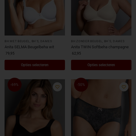
BH MET BEUGEL
,
BH'S
,
DAMES
BH ZONDER BEUGEL
,
BH'S
,
DAMES
Anita SELMA Beugelbeha wit
Anita TWIN Softbeha champagne
79,95
62,95
Opties selecteren
Opties selecteren
-69%
-50%