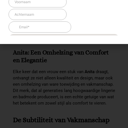
BH MET BEUGEL
,
BH'S
,
DAMES
DAMES
,
HIGH-WAIST PANTS
,
ONDERMODE
Anita SELMA Beugelbeha red
Anita SELMA Tailleslip red
79,95
34,95
Opties selecteren
Opties selecteren
Anita: Een Omhelzing van Comfort
en Elegantie
Elke keer dat een vrouw een stuk van
Anita
draagt,
ontvangt ze niet alleen kwaliteit en design, maar ook
een omhelzing van ware toewijding en vakmanschap.
Dit merk, dat al generaties lang hoogwaardige lingerie
en badmode produceert, is een echte getuige van wat
het betekent om zowel stijl als comfort te vieren.
De Subtiliteit van Vakmanschap