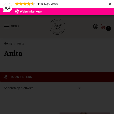
×
316
Reviews
9,4
MENU
0
Home
Anita
/
Anita
TOON FILTERS