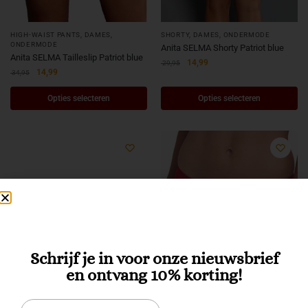
HIGH-WAIST PANTS
,
DAMES
,
SHORTY
,
DAMES
,
ONDERMODE
ONDERMODE
Anita SELMA Shorty Patriot blue
Anita SELMA Tailleslip Patriot blue
14,99
29,95
14,99
34,95
Opties selecteren
Opties selecteren
Schrijf je in voor onze nieuwsbrief
en ontvang 10% korting!