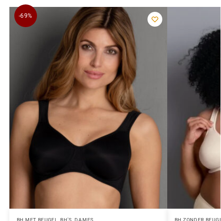
-69%
BH MET BEUGEL
,
BH'S
,
DAMES
BH ZONDER BEUG