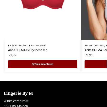
BH MET BEUGEL
,
BH'S
,
DAMES
BH MET BEUGEL
,
Anita SELMA Beugelbeha red
Anita SELMA Beu
79,95
79,95
Opties selecteren
Lingerie By M
Winkelcentrum 3
6581 BV Malden